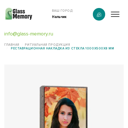
Продукция
ВАШ ГОРОД:
Нальчик
О компании
info@glass-memory.ru
Услуги
ГЛАВНАЯ
РИТУАЛЬНАЯ ПРОДУКЦИЯ
РЕСТАВРАЦИОННАЯ НАКЛАДКА ИЗ СТЕКЛА 1000X500X8 ММ
Каталог
Калькулятор
Конструктор памятников
Наши работы
информация
Контакты