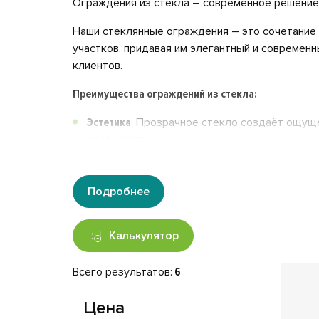
Ограждения из стекла – современное решение 
Наши стеклянные ограждения – это сочетание 
участков, придавая им элегантный и современ
клиентов.
Преимущества ограждений из стекла:
Эстетика
: Прозрачное стекло создаёт ощуще
ландшафтом.
Индивидуальный дизайн
: Нанесение изображ
индивидуальность.
Подробнее
Высокая безопасность
: Используемое закалё
Калькулятор
выбором для общественных пространств.
Экологическая чистота
: Стекло – экологичес
Всего результатов:
6
Визуальная свобода
: Прозрачные ограждения
Цена