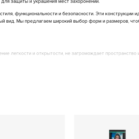
для защиты и украшения мест захоронений.
стиля, функциональности и безопасности. Эти конструкции 
ный вид. Мы предлагаем широкий выбор форм и размеров, ч
ние легкости и открытости, не загромождает пространство 
ений или орнаментов на стекло позволит вам создать уника
нное стекло отличается повышенной прочностью и устойчиво
ки чистый материал, безопасный для здоровья людей и прир
 создают иллюзию увеличенного пространства, делая участо