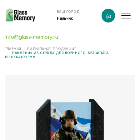
Продукция
ВАШ ГОРОД:
Нальчик
О компании
info@glass-memory.ru
Услуги
ГЛАВНАЯ
РИТУАЛЬНАЯ ПРОДУКЦИЯ
ПАМЯТНИК ИЗ СТЕКЛА ДЛЯ ВОЕННОГО, БЕЗ ФЛАГА
Каталог
1530Х640Х13ММ
Калькулятор
Конструктор памятников
Наши работы
информация
Контакты