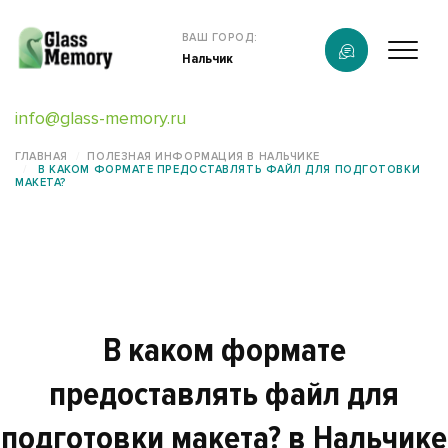
Продукция
ВАШ ГОРОД:
Нальчик
О компании
info@glass-memory.ru
Услуги
ГЛАВНАЯ
ПОЛЕЗНАЯ ИНФОРМАЦИЯ В НАЛЬЧИКЕ
В КАКОМ ФОРМАТЕ ПРЕДОСТАВЛЯТЬ ФАЙЛ ДЛЯ ПОДГОТОВКИ
Каталог
МАКЕТА?
Калькулятор
Конструктор памятников
Наши работы
В каком формате
информация
предоставлять файл для
подготовки макета? в Нальчике
Контакты